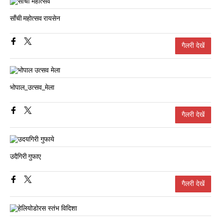
साँची महोत्सव रायसेन
गैलरी देखें
भोपाल_उत्सव_मेला
गैलरी देखें
उदैगिरी गुफाए
गैलरी देखें