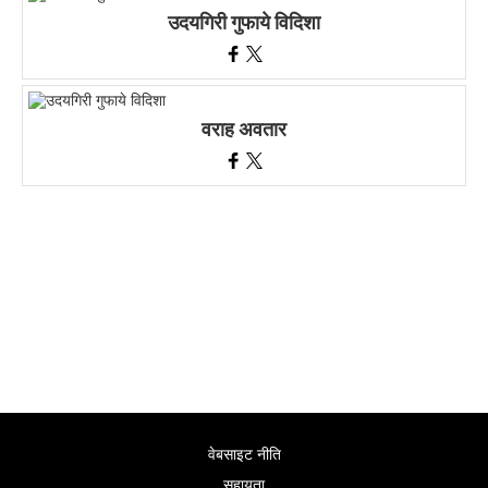
उदयगिरी गुफाये विदिशा
वराह अवतार
वेबसाइट नीति
सहायता